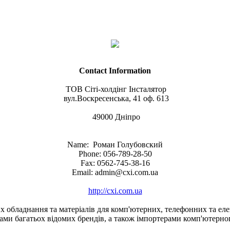
Contact Information
ТОВ Сіті-холдінг Інсталятор
вул.Воскресенська, 41 оф. 613
49000 Дніпро
Name: Роман Голубовский
Phone: 056-789-28-50
Fax: 0562-745-38-16
Email: admin@cxi.com.ua
http://cxi.com.ua
 обладнання та матеріалів для комп'ютерних, телефонних та елек
ами багатьох відомих брендів, а також імпортерами комп'ютерног