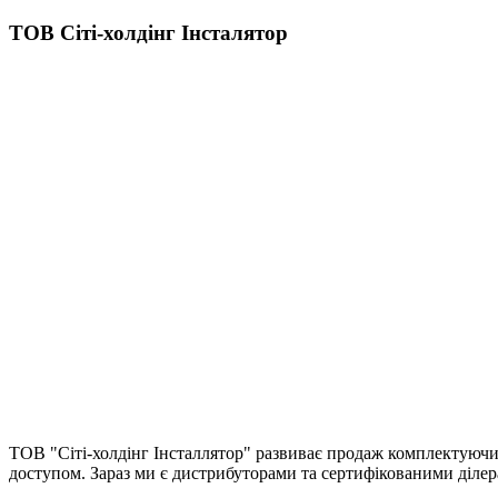
ТОВ Сіті-холдінг Інсталятор
ТОВ "Сіті-холдінг Інсталлятор" развиває продаж комплектуючих
доступом. Зараз ми є дистрибуторами та сертифікованими ділер