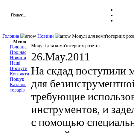
Головна
Новини
Модулі для комп'ютерних роз
Меню
Модулі для комп'ютерних розеток
Головна
Про нас
26.May.2011
Новини
Наші
На скдад поступили м
Послуги
Контакти
Пошук
для безинструментной 
Каталог
товарів
требующие использо
инструментов, и заде
с помощью специаль