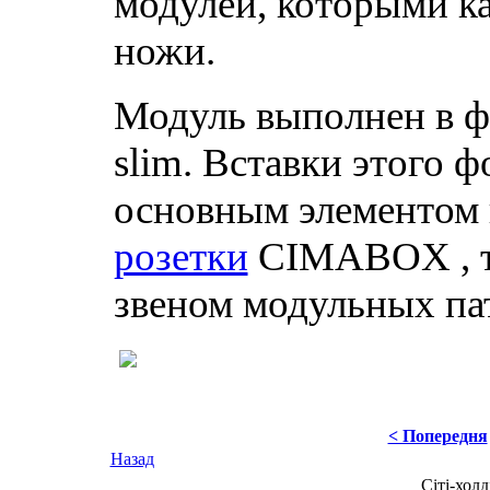
модулей, которыми ка
ножи.
Модуль выполнен в ф
slim. Вставки этого ф
основным элементом
розетки
CIMABOX , т
звеном модульных па
< Попередня
Назад
Сіті-холд