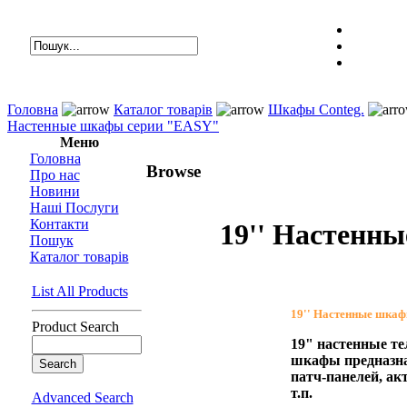
Головна
Каталог товарів
Шкафы Сonteg.
Настенные шкафы серии "EASY"
Меню
Головна
Browse
Про нас
Новини
Наші Послуги
Контакти
19'' Hастенн
Пошук
Каталог товарів
List All Products
19'' Hастенные шка
Product Search
19" настенные т
шкафы предназна
патч-панелей, ак
т.п.
Advanced Search