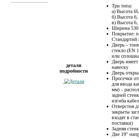
Три типа:
а) Высота 6U
б) Высота 6,
в) Высота 6,
Ширина 530
Покрытие: п
Стандартнй 
Дверь – тон
стекло (EN 1
или сплошна
Дверь имеет 
детали
навеску
подробности
Дверь открыв
Просечки от
для ввода ка
мм) – распо
задней стен
изгиба кабе
Отверстия дл
закрыты заг
входят в ст
поставки)
Задняя стенк
Две 19" нап