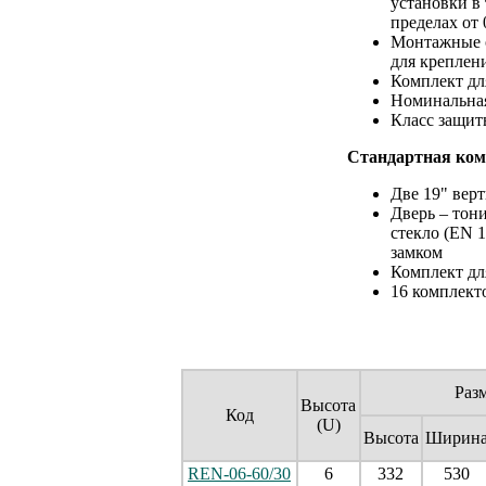
установки в
пределах от 
Монтажные о
для креплен
Комплект дл
Номинальная
Класс защит
Стандартная ком
Две 19" вер
Дверь – тон
стекло (EN 1
замком
Комплект дл
16 комплект
Раз
Высота
Код
(U)
Высота
Ширин
REN-06-60/30
6
332
530