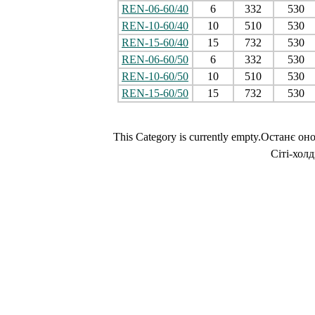
REN-06-60/40
6
332
530
REN-10-60/40
10
510
530
REN-15-60/40
15
732
530
REN-06-60/50
6
332
530
REN-10-60/50
10
510
530
REN-15-60/50
15
732
530
This Category is currently empty.
Останє оно
Сіті-холд